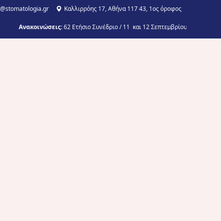
o@stomatologia.gr
Καλλιρρόης 17, Αθήνα 117 43, 1ος όροφος
οινώσεις:
62 Ετήσιο Συνέδριο / 11 και 12 Σεπτεμβρίου 2026/ Σεράφειο Δήμου 
arning
ίδες – Πρακτικά σεμινάρια
έδρια