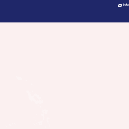
inf
Προφίλ
Ηλεκτρονική υποβολή εργασίας
Δημοσιεύσεις
E-Le
Διοικητικό Συμβούλιο
Δημοσιευμένα τεύχη περιοδικού
Παρουσιάσεις
Ημερ
Ιστορία
Συν