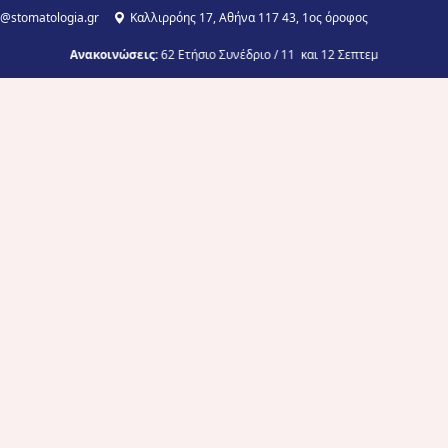
o@stomatologia.gr
Καλλιρρόης 17, Αθήνα 117 43, 1ος όροφος
Ανακοινώσεις:
62 Ετήσιο Συνέδριο / 11 και 12 Σεπτεμβρίου 2026/ Σ
arning
ίδες – Πρακτικά σεμινάρια
έδρια