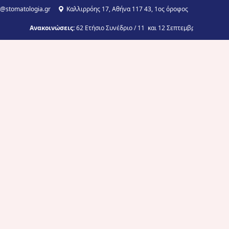
o@stomatologia.gr
Καλλιρρόης 17, Αθήνα 117 43, 1ος όροφος
Ανακοινώσεις:
62 Ετήσιο Συνέδριο / 11 και 12 Σεπτεμβρίου 2026/ Σερ
E-Learning
Ημερίδες – Πρακτικά σεμινάρια
Συνέδρια