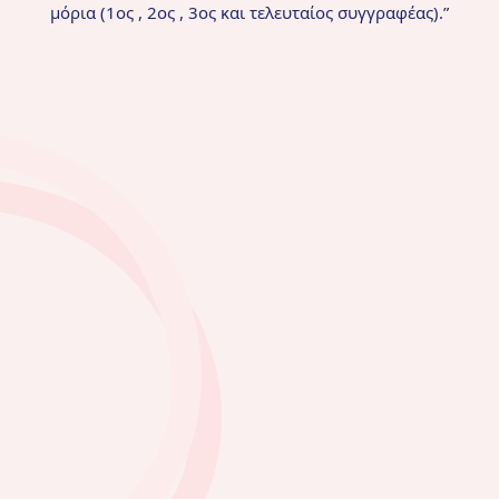
μόρια (
1
ος
, 2
ος
, 3
ος
και τελευταίος συγγραφέας).
”