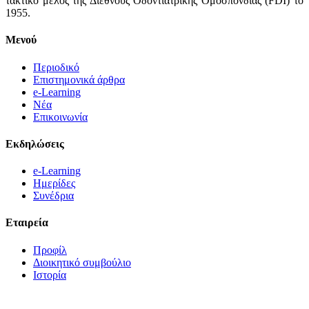
τακτικό μέλος της Διεθνούς Οδοντιατρικής Ομοσπονδίας (FDI) το
1955.
Μενού
Περιοδικό
Επιστημονικά άρθρα
e-Learning
Νέα
Επικοινωνία
Εκδηλώσεις
e-Learning
Ημερίδες
Συνέδρια
Εταιρεία
Προφίλ
Διοικητικό συμβούλιο
Ιστορία