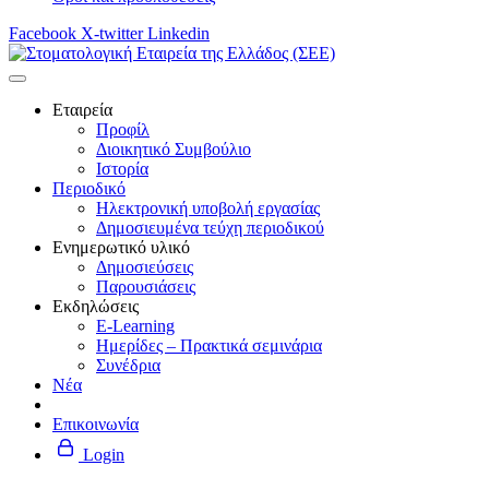
Facebook
X-twitter
Linkedin
Εταιρεία
Προφίλ
Διοικητικό Συμβούλιο
Ιστορία
Περιοδικό
Ηλεκτρονική υποβολή εργασίας
Δημοσιευμένα τεύχη περιοδικού
Ενημερωτικό υλικό
Δημοσιεύσεις
Παρουσιάσεις
Εκδηλώσεις
E-Learning
Ημερίδες – Πρακτικά σεμινάρια
Συνέδρια
Νέα
Επικοινωνία
Login