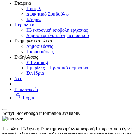
Εταιρεία
Προφίλ
Διοικητικό Συμβούλιο
Ιστορία
Περιοδικό
Ηλεκτρονική υποβολή εργασίας
Δημοσιευμένα τεύχη περιοδικού
Ενημερωτικό υλικό
Δημοσιεύσεις
Παρουσιάσεις
Εκδηλώσεις
E-Learning
Ημερίδες – Πρακτικά σεμινάρια
Συνέδρια
Νέα
Επικοινωνία
Login
Sorry! Not enough information available.
Η πρώτη Ελληνική Επιστημονική Οδοντιατρική Εταιρεία που έγινε