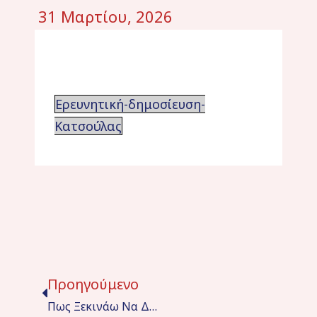
31 Μαρτίου, 2026
Ερευνητική-δημοσίευση-
Κατσούλας
Προηγούμενο
Πως Ξεκινάω Να Δουλεύω Με «μπλοκάκι» Ως Οδοντίατρος. Μ. Μενενάκου